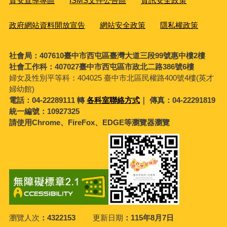
資安宣導專區
ISMS文件公告區
資訊安全政策
政府網站資料開放宣告
網站安全政策
隱私權政策
社會局：407610臺中市西屯區臺灣大道三段99號惠中樓2樓
社會工作科：407027臺中市西屯區市政北二路386號6樓
婦女及性別平等科：
404025 臺中市北區民權路400號4樓(英才
婦幼館)
電話：04-22289111 轉
各科室聯絡方式
｜ 傳真：04-22291819
統一編號：10927325
請使用Chrome、FireFox、EDGE等瀏覽器瀏覽
瀏覽人次
4322153
更新日期
115年8月7日