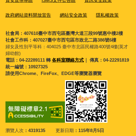
資安宣導專區
ISMS文件公告區
資訊安全政策
政府網站資料開放宣告
網站安全政策
隱私權政策
社會局：407610臺中市西屯區臺灣大道三段99號惠中樓2樓
社會工作科：407027臺中市西屯區市政北二路386號6樓
婦女及性別平等科：
404025 臺中市北區民權路400號4樓(英才
婦幼館)
電話：04-22289111 轉
各科室聯絡方式
｜ 傳真：04-22291819
統一編號：10927325
請使用Chrome、FireFox、EDGE等瀏覽器瀏覽
瀏覽人次
4319135
更新日期
115年8月5日