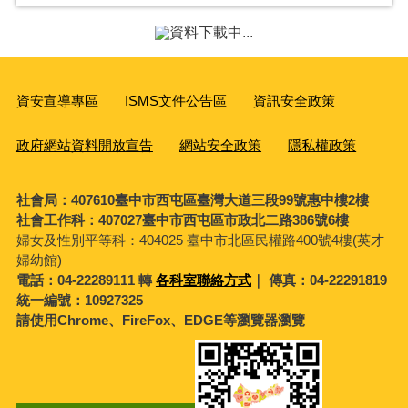
中市社區關懷據點防疫升級！ 老人共餐改餐盒形
式
2020-03-20
照片張數
：3
女力綻放！ 盧市長表揚中市38位傑出韌力女性
2020-03-06
照片張數
：3
弱勢家庭「心希望」 市府推自立雙計畫助脫貧
2020-01-10
照片張數
：3